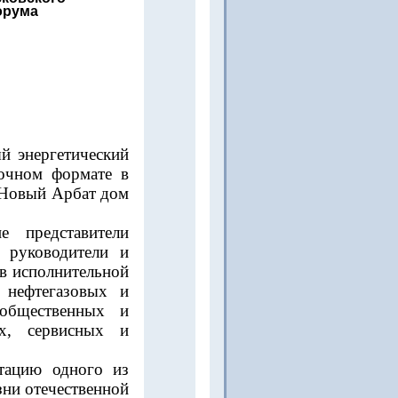
орума
й энергетический
очном формате в
 Новый Арбат дом
 представители
, руководители и
ов исполнительной
 нефтегазовых и
 общественных и
х, сервисных и
тацию одного из
ни отечественной