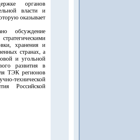
ержке органов
ельной власти и
оторую оказывает
но обсуждение
стратегическими
овки, хранения и
венных странах, а
зовой и угольной
вого развития в
для ТЭК регионов
чно-технической
тия Российской