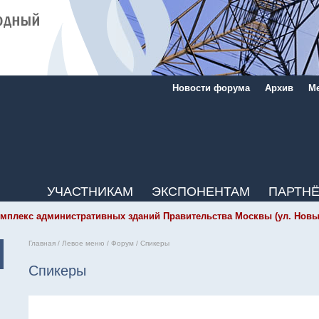
Новости форума
Архив
Ме
УЧАСТНИКАМ
ЭКСПОНЕНТАМ
ПАРТН
мплекс административных зданий Правительства Москвы (ул. Новый Ар
Главная
/
Левое меню
/
Форум
/
Спикеры
Спикеры