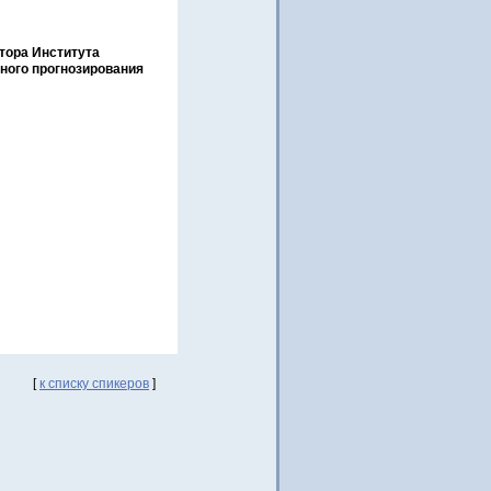
.
тора Института
ного прогнозирования
[
к списку спикеров
]