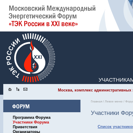
УЧАСТНИКА
Москва, комплекс административных зд
Главная
/
Левое меню
/
Фору
Участники Фор
Программа Форума
Участники Форума
Список участник
Приветствия
Организаторы