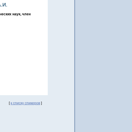
.И.
еских наук, член
[
к списку спикеров
]