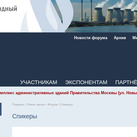
Новости форума
Архив
Ме
УЧАСТНИКАМ
ЭКСПОНЕНТАМ
ПАРТН
мплекс административных зданий Правительства Москвы (ул. Новый Ар
Главная
/
Левое меню
/
Форум
/
Спикеры
Спикеры