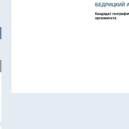
БЕДРИЦКИЙ А
Кандидат географич
оргкомитета