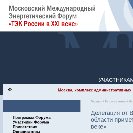
УЧАСТНИКА
Москва, комплекс административных зд
Главная
/
Верхнее меню
/
Но
Делегация от 
Программа Форума
области приме
Участники Форума
веке»
Приветствия
Организаторы