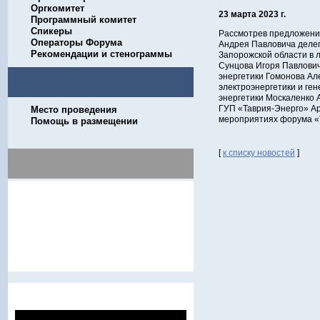
Оргкомитет
23 марта 2023 г.
Программный комитет
Спикеры
Рассмотрев предложени
Операторы Форума
Андрея Павловича деле
Рекомендации и стенограммы
Запорожской области в 
Сунцова Игоря Павлови
энергетики Гомонова Ал
электроэнергетики и г
энергетики Москаленко 
ГУП «Таврия-Энерго» Ар
Место проведения
мероприятиях форума «Т
Помощь в размещении
[
к списку новостей
]