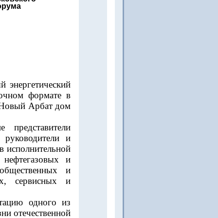
орума
й энергетический
очном формате в
 Новый Арбат дом
 представители
, руководители и
ов исполнительной
 нефтегазовых и
 общественных и
х, сервисных и
тацию одного из
ни отечественной