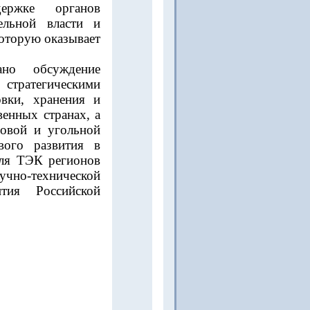
ержке органов
ельной власти и
оторую оказывает
но обсуждение
стратегическими
овки, хранения и
венных странах, а
зовой и угольной
вого развития в
для ТЭК регионов
чно-технической
тия Российской