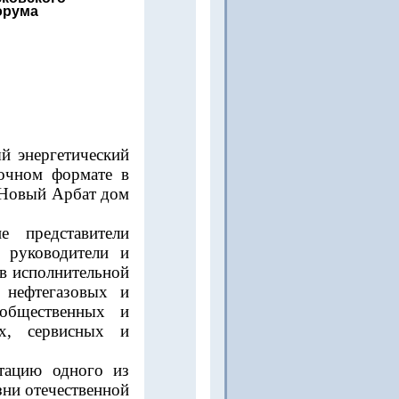
орума
й энергетический
очном формате в
 Новый Арбат дом
 представители
, руководители и
ов исполнительной
 нефтегазовых и
 общественных и
х, сервисных и
тацию одного из
ни отечественной